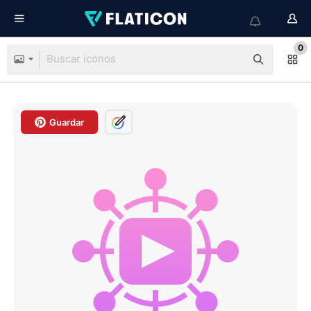
0
Guardar