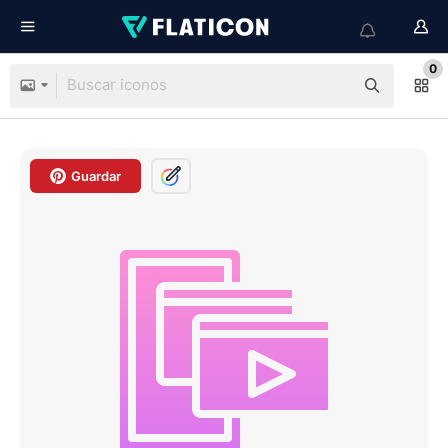
0
Guardar