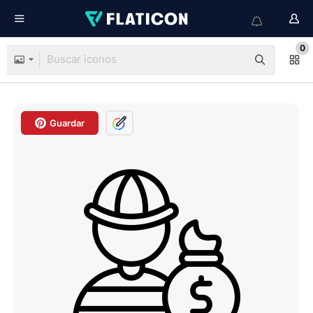
0
Guardar