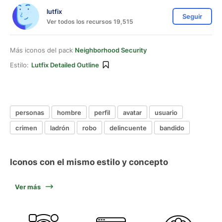
lutfix
Seguir
Ver todos los recursos 19,515
Más iconos del pack
Neighborhood Security
Estilo:
Lutfix Detailed Outline
personas
hombre
perfil
avatar
usuario
crimen
ladrón
robo
delincuente
bandido
Iconos con el mismo estilo y concepto
Ver más