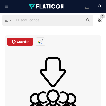
0
Guardar