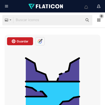
0
Guardar