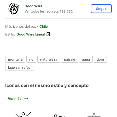
Good Ware
Seguir
Ver todos los recursos 139,532
Más iconos del pack
Chile
Estilo:
Good Ware Lineal
montaña
río
naturaleza
paisaje
agua
dom
lago san rafael
Iconos con el mismo estilo y concepto
Ver más