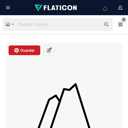
0
Guardar