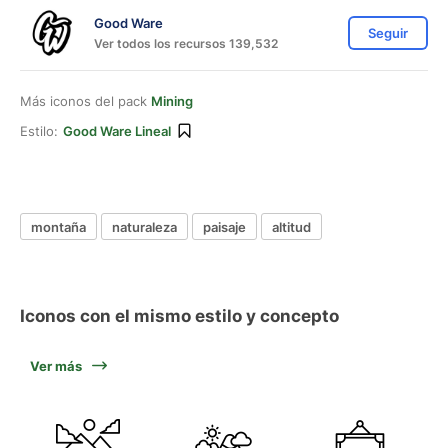
Good Ware
Seguir
Ver todos los recursos 139,532
Más iconos del pack
Mining
Estilo:
Good Ware Lineal
montaña
naturaleza
paisaje
altitud
Iconos con el mismo estilo y concepto
Ver más