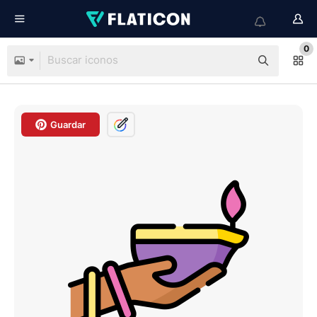
0
Guardar