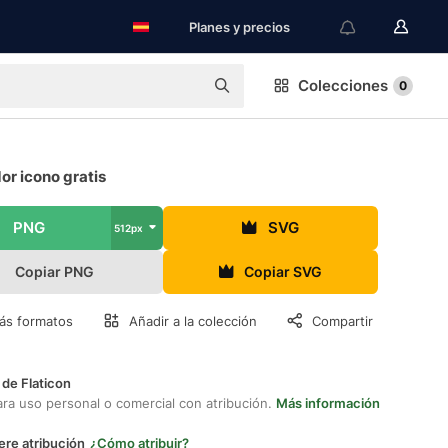
Planes y precios
Colecciones
0
r icono gratis
PNG
SVG
512px
Copiar PNG
Copiar SVG
ás formatos
Añadir a la colección
Compartir
 de Flaticon
ara uso personal o comercial con atribución.
Más información
ere atribución
¿Cómo atribuir?