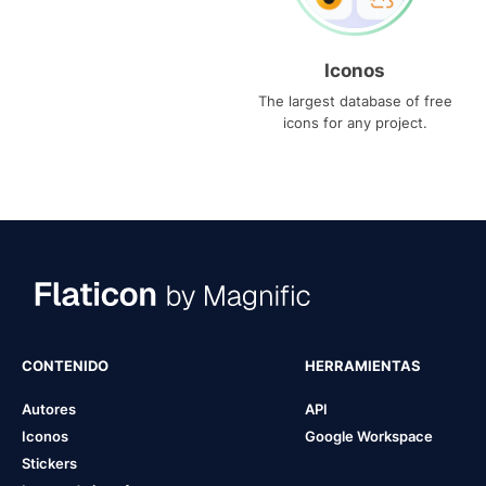
Iconos
The largest database of free
icons for any project.
CONTENIDO
HERRAMIENTAS
Autores
API
Iconos
Google Workspace
Stickers