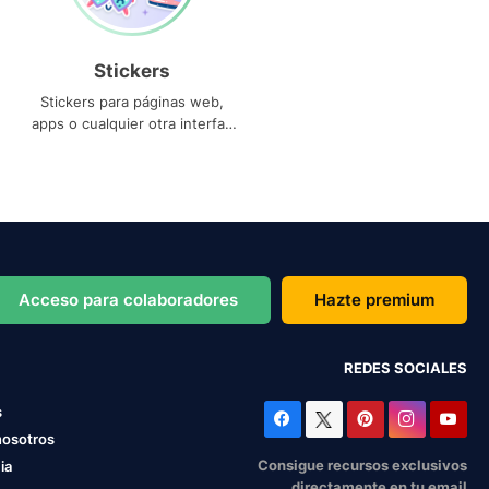
Stickers
Stickers para páginas web,
apps o cualquier otra interfaz
que necesites
Acceso para colaboradores
Hazte premium
REDES SOCIALES
s
nosotros
Consigue recursos exclusivos
ia
directamente en tu email