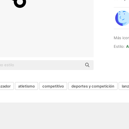
Más ico
Estilo:
A
nzador
atletismo
competitivo
deportes y competición
lan