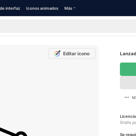
de interfaz
Iconos animados
Más
Editar icono
Lanzado
M
Licencia
Gratis p
Se requi