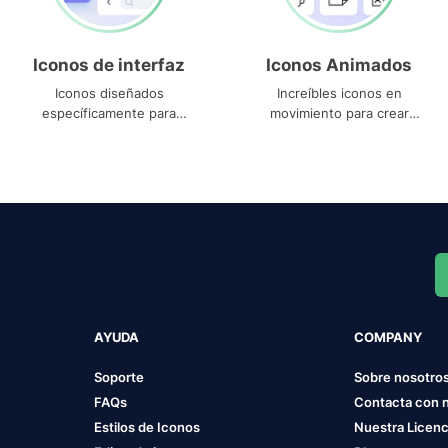
Iconos de interfaz
Iconos Animados
Iconos diseñados
Increíbles iconos en
específicamente para
movimiento para crear
interfaces
proyectos dinámicos
AYUDA
COMPANY
Soporte
Sobre nosotro
FAQs
Contacta con 
Estilos de Iconos
Nuestra Licenc