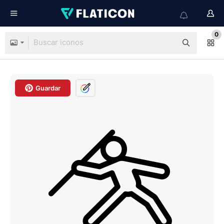
0
Guardar