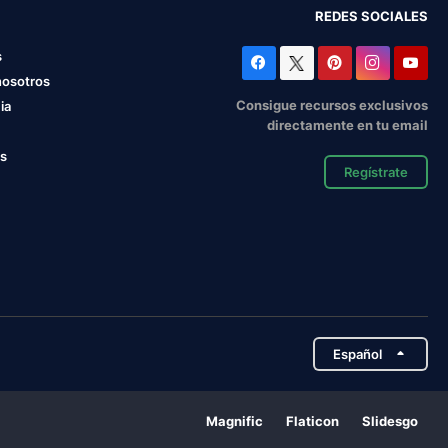
REDES SOCIALES
s
nosotros
Consigue recursos exclusivos
ia
directamente en tu email
os
Regístrate
Español
Magnific
Flaticon
Slidesgo