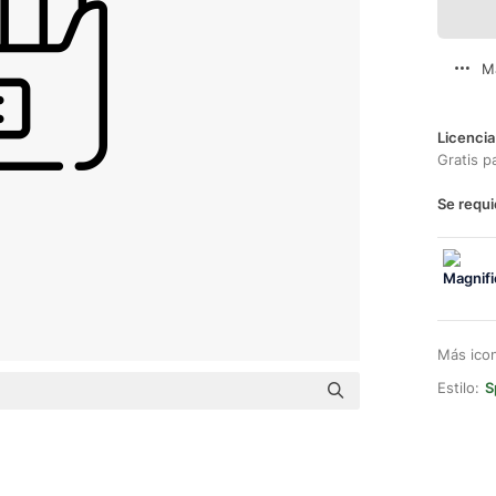
M
Licencia
Gratis p
Se requi
Más ico
Estilo:
S