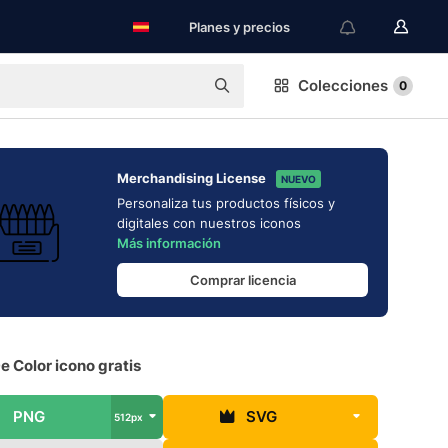
Planes y precios
Colecciones
0
Merchandising License
NUEVO
Personaliza tus productos físicos y
digitales con nuestros iconos
Más información
Comprar licencia
e Color icono gratis
PNG
SVG
512px