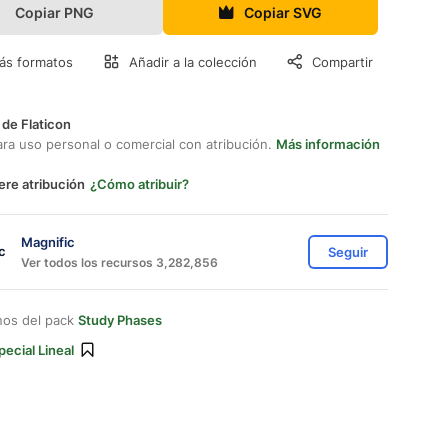
Copiar PNG
Copiar SVG
ás formatos
Añadir a la colección
Compartir
 de Flaticon
ara uso personal o comercial con atribución.
Más información
ere atribución
¿Cómo atribuir?
Magnific
Seguir
Ver todos los recursos 3,282,856
nos del pack
Study Phases
pecial Lineal