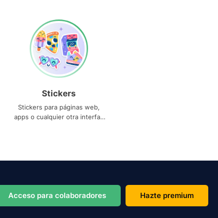
Stickers
Stickers para páginas web,
apps o cualquier otra interfaz
que necesites
Acceso para colaboradores
Hazte premium