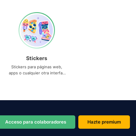
Stickers
Stickers para páginas web,
apps o cualquier otra interfaz
que necesites
Acceso para colaboradores
Hazte premium