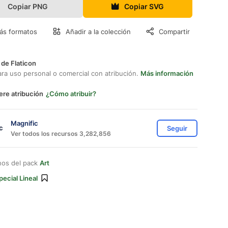
Copiar PNG
Copiar SVG
ás formatos
Añadir a la colección
Compartir
 de Flaticon
ara uso personal o comercial con atribución.
Más información
ere atribución
¿Cómo atribuir?
Magnific
Seguir
Ver todos los recursos 3,282,856
nos del pack
Art
pecial Lineal