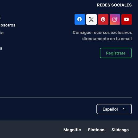
REDES SOCIALES
s
nosotros
Consigue recursos exclusivos
ia
directamente en tu email
os
Regístrate
Español
Magnific
Flaticon
Slidesgo