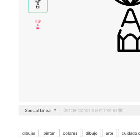
Special Lineal
dibujar
pintar
colores
dibujo
arte
cuidado d