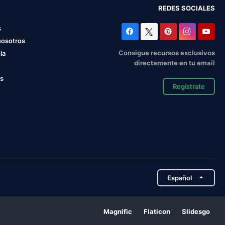
REDES SOCIALES
s
nosotros
Consigue recursos exclusivos
ia
directamente en tu email
os
Regístrate
Español
Magnific
Flaticon
Slidesgo