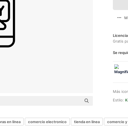
M
Licencia
Gratis p
Se requi
Más ico
Estilo:
K
ras en línea
comercio electronico
tienda en línea
comercio y