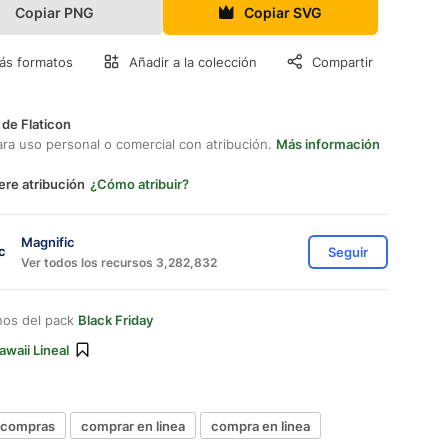
Copiar PNG
Copiar SVG
ás formatos
Añadir a la colección
Compartir
 de Flaticon
ara uso personal o comercial con atribución.
Más información
ere atribución
¿Cómo atribuir?
Magnific
Seguir
Ver todos los recursos 3,282,832
nos del pack
Black Friday
awaii Lineal
 compras
comprar en linea
compra en linea