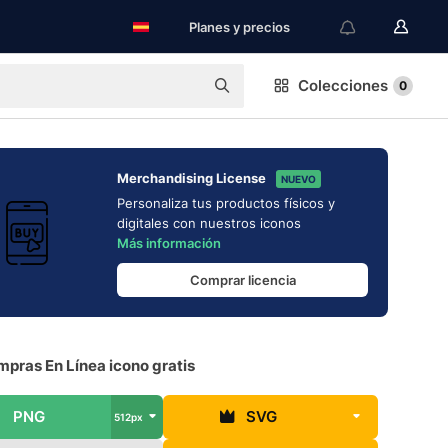
Planes y precios
Colecciones
0
Merchandising License
NUEVO
Personaliza tus productos físicos y
digitales con nuestros iconos
Más información
Comprar licencia
pras En Línea icono gratis
PNG
SVG
512px