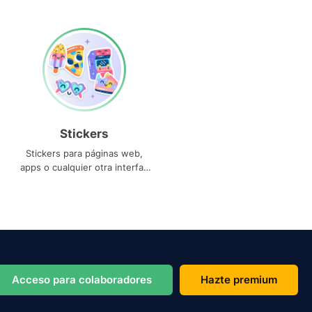
Stickers
Stickers para páginas web,
apps o cualquier otra interfaz
que necesites
Acceso para colaboradores
Hazte premium