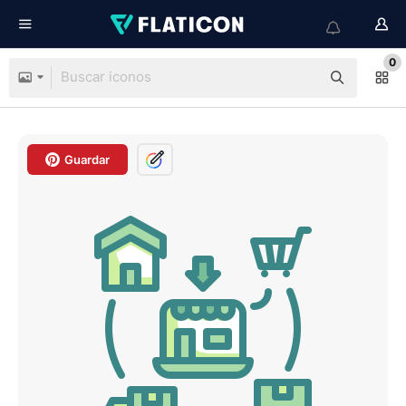
0
Guardar