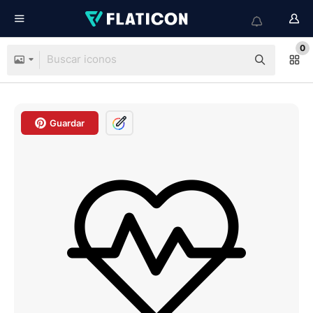
0
Guardar