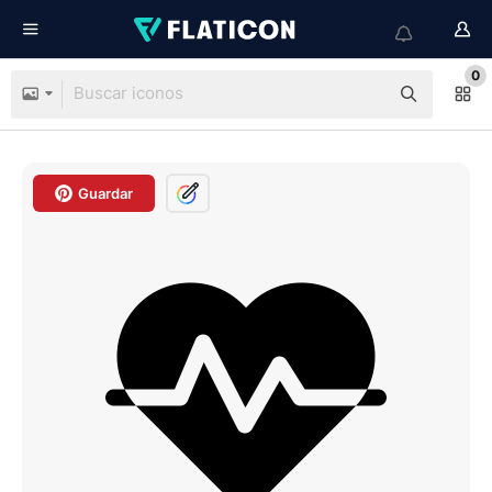
0
Guardar