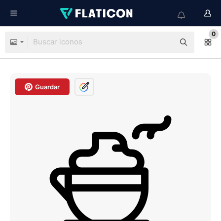
0
Guardar