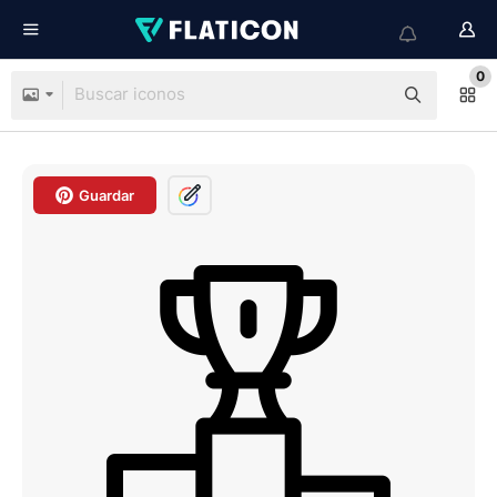
0
Guardar