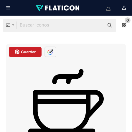
0
Guardar