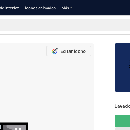
de interfaz
Iconos animados
Más
Editar icono
Lavador