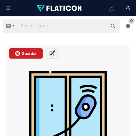
0
Guardar