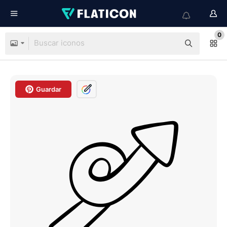
0
Guardar