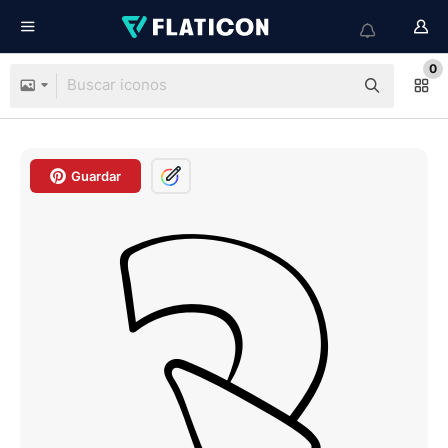
0
Guardar