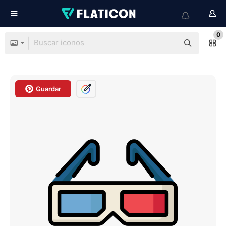
0
Guardar