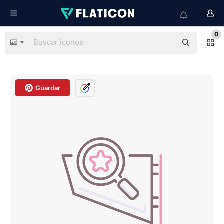
0
Guardar