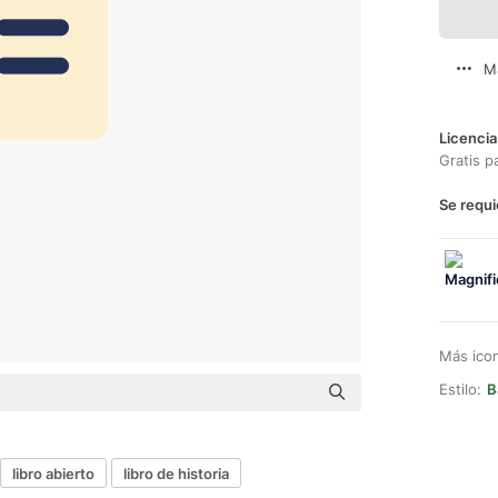
M
Licencia
Gratis p
Se requi
Más ico
Estilo:
B
libro abierto
libro de historia