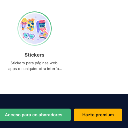
Stickers
Stickers para páginas web,
apps o cualquier otra interfaz
que necesites
Acceso para colaboradores
Hazte premium