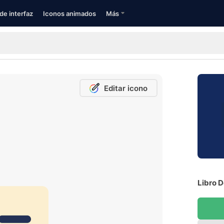
de interfaz
Iconos animados
Más
Editar icono
Libro D