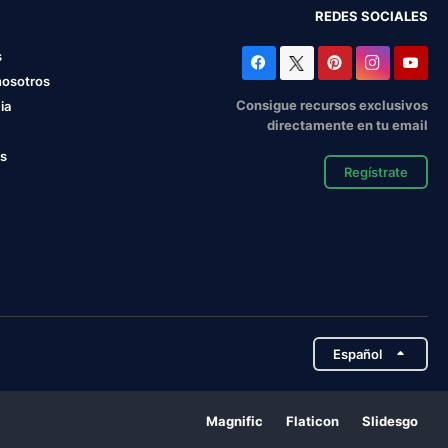
REDES SOCIALES
s
nosotros
Consigue recursos exclusivos
ia
directamente en tu email
os
Regístrate
Español
Magnific
Flaticon
Slidesgo