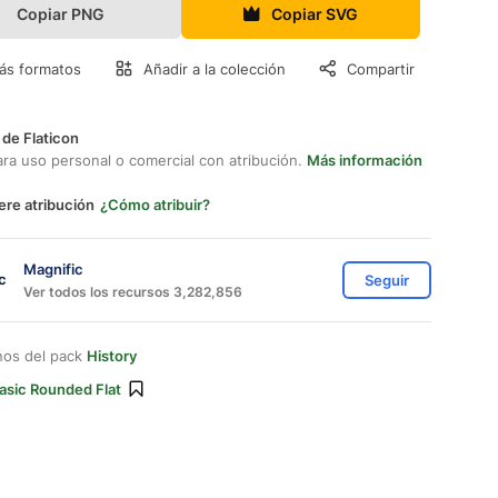
Copiar PNG
Copiar SVG
ás formatos
Añadir a la colección
Compartir
 de Flaticon
ara uso personal o comercial con atribución.
Más información
ere atribución
¿Cómo atribuir?
Magnific
Seguir
Ver todos los recursos 3,282,856
nos del pack
History
asic Rounded Flat