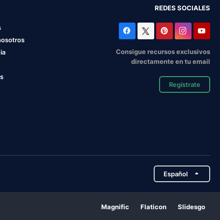
REDES SOCIALES
s
nosotros
Consigue recursos exclusivos
ia
directamente en tu email
os
Regístrate
Español
Magnific
Flaticon
Slidesgo