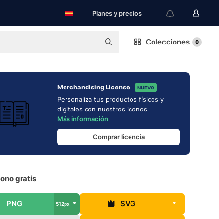
Planes y precios
Colecciones
0
Merchandising License
NUEVO
Personaliza tus productos físicos y
digitales con nuestros iconos
Más información
Comprar licencia
cono gratis
PNG
SVG
512px