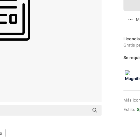
M
Licencia
Gratis p
Se requi
Más ico
Estilo:
S
o