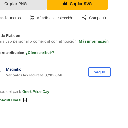
Copiar PNG
Copiar SVG
ás formatos
Añadir a la colección
Compartir
 de Flaticon
ara uso personal o comercial con atribución.
Más información
ere atribución
¿Cómo atribuir?
Magnific
Seguir
Ver todos los recursos 3,282,856
nos del pack
Geek Pride Day
pecial Lineal