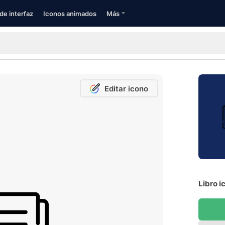
de interfaz
Iconos animados
Más
Editar icono
Libro i