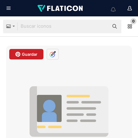
0
Guardar