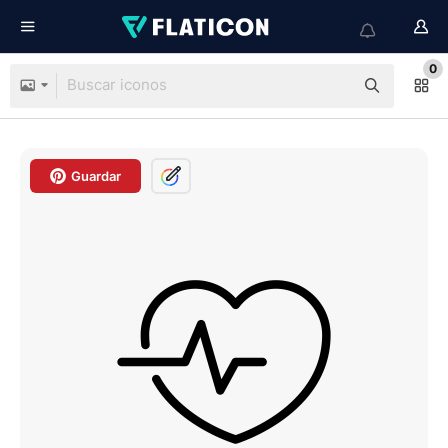
0
Guardar