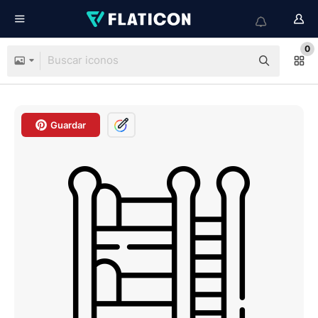
0
Guardar