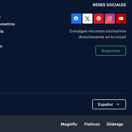
REDES SOCIALES
s
nosotros
Consigue recursos exclusivos
ia
directamente en tu email
os
Regístrate
Español
Magnific
Flaticon
Slidesgo