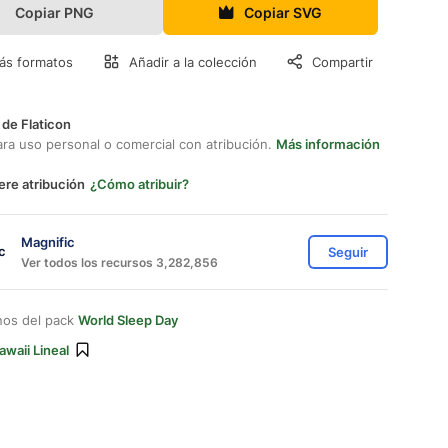
Copiar PNG
Copiar SVG
ás formatos
Añadir a la colección
Compartir
 de Flaticon
ara uso personal o comercial con atribución.
Más información
ere atribución
¿Cómo atribuir?
Magnific
Seguir
Ver todos los recursos 3,282,856
nos del pack
World Sleep Day
awaii Lineal