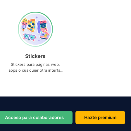
Stickers
Stickers para páginas web,
apps o cualquier otra interfaz
que necesites
Acceso para colaboradores
Hazte premium