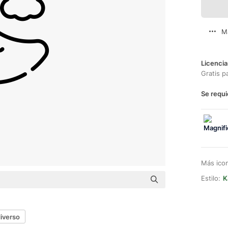
M
Licencia
Gratis p
Se requi
Más ico
Estilo:
K
iverso