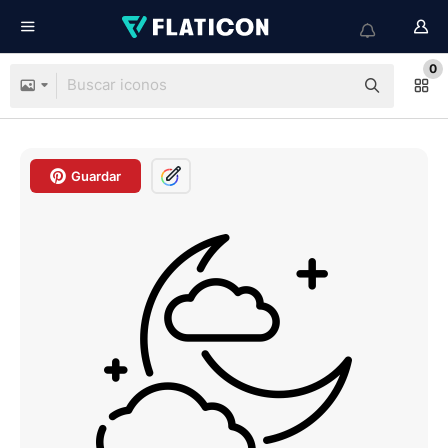
0
Guardar