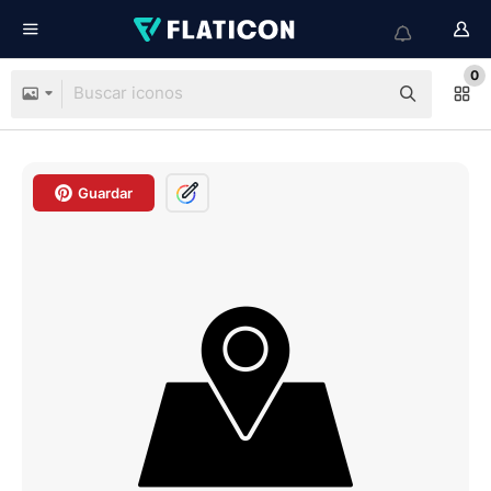
0
Guardar