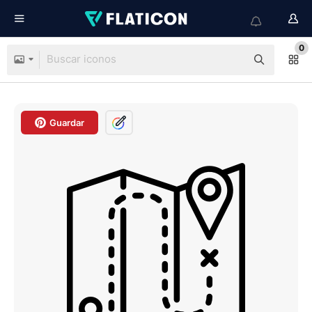
0
Guardar