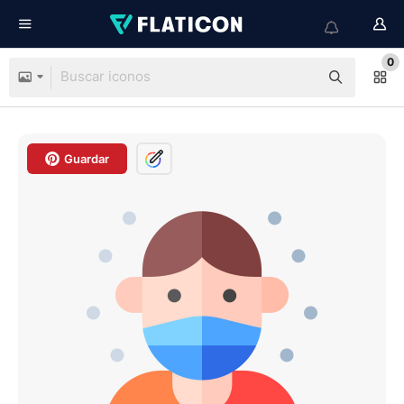
0
Guardar