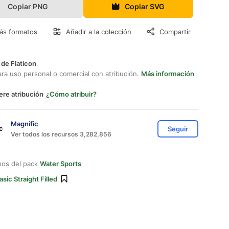
Copiar PNG
Copiar SVG
ás formatos
Añadir a la colección
Compartir
 de Flaticon
ara uso personal o comercial con atribución.
Más información
ere atribución
¿Cómo atribuir?
Magnific
Seguir
Ver todos los recursos 3,282,856
nos del pack
Water Sports
asic Straight Filled