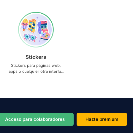
Stickers
Stickers para páginas web,
apps o cualquier otra interfaz
que necesites
Acceso para colaboradores
Hazte premium