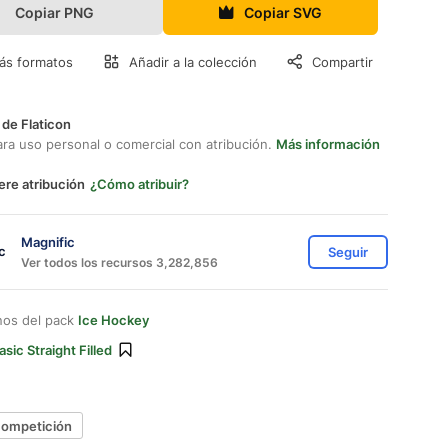
Copiar PNG
Copiar SVG
ás formatos
Añadir a la colección
Compartir
 de Flaticon
ara uso personal o comercial con atribución.
Más información
ere atribución
¿Cómo atribuir?
Magnific
Seguir
Ver todos los recursos 3,282,856
nos del pack
Ice Hockey
asic Straight Filled
competición