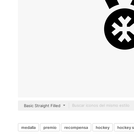
Basic Straight Filled
medalla
premio
recompensa
hockey
hockey s