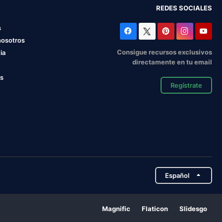
REDES SOCIALES
s
nosotros
Consigue recursos exclusivos
ia
directamente en tu email
os
Regístrate
Español
Magnific
Flaticon
Slidesgo