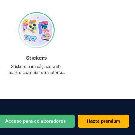
Stickers
Stickers para páginas web,
apps o cualquier otra interfaz
que necesites
Acceso para colaboradores
Hazte premium