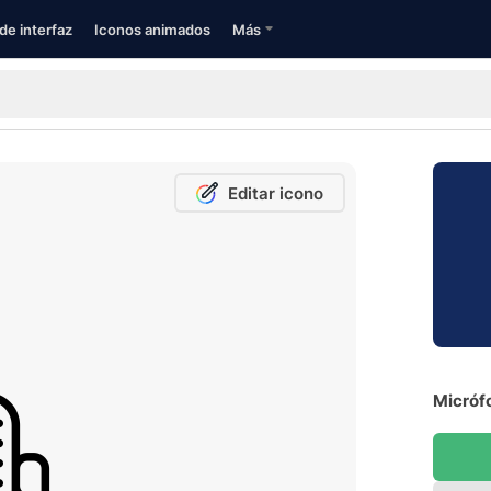
de interfaz
Iconos animados
Más
Editar icono
Micrófo