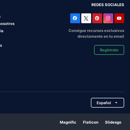
REDES SOCIALES
s
nosotros
Consigue recursos exclusivos
ia
directamente en tu email
os
Regístrate
Español
Magnific
Flaticon
Slidesgo