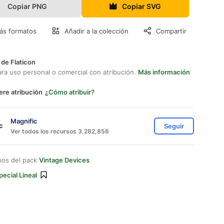
Copiar PNG
Copiar SVG
ás formatos
Añadir a la colección
Compartir
 de Flaticon
ara uso personal o comercial con atribución.
Más información
ere atribución
¿Cómo atribuir?
Magnific
Seguir
Ver todos los recursos 3,282,856
nos del pack
Vintage Devices
pecial Lineal