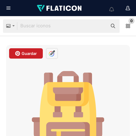
0
Guardar