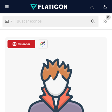
0
Guardar