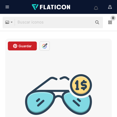
0
Guardar