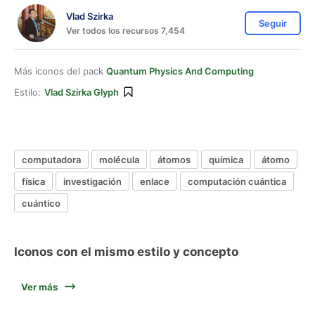
Vlad Szirka
Seguir
Ver todos los recursos 7,454
Más iconos del pack
Quantum Physics And Computing
Estilo:
Vlad Szirka Glyph
computadora
molécula
átomos
química
átomo
física
investigación
enlace
computación cuántica
cuántico
Iconos con el mismo estilo y concepto
Ver más