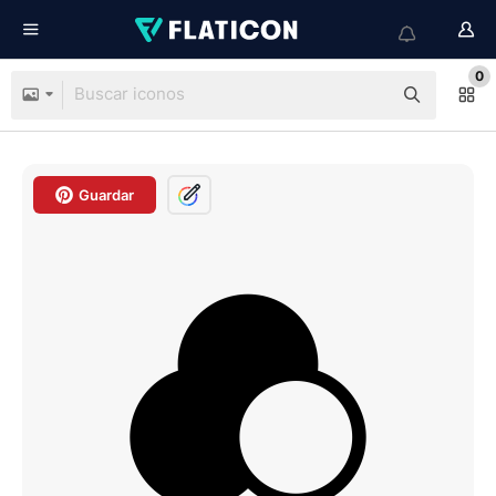
0
Guardar