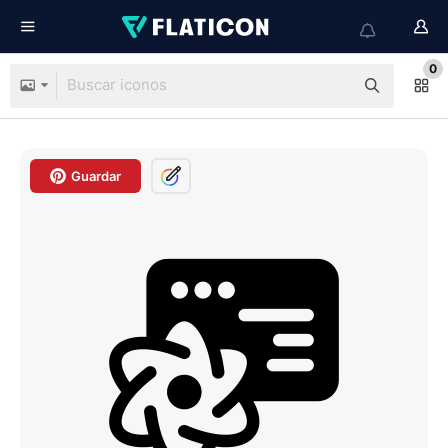
0
Guardar