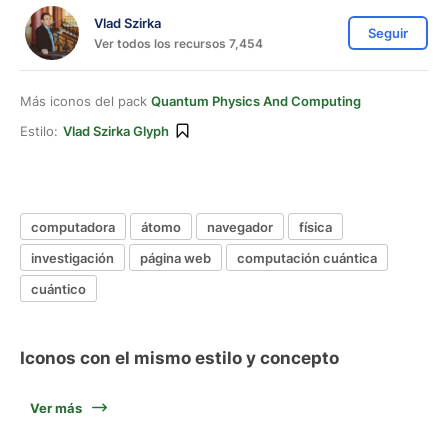
Vlad Szirka
Seguir
Ver todos los recursos 7,454
Más iconos del pack
Quantum Physics And Computing
Estilo:
Vlad Szirka Glyph
computadora
átomo
navegador
física
investigación
página web
computación cuántica
cuántico
Iconos con el mismo estilo y concepto
Ver más