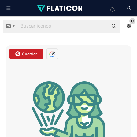
0
Guardar