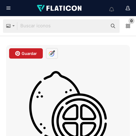
0
Guardar