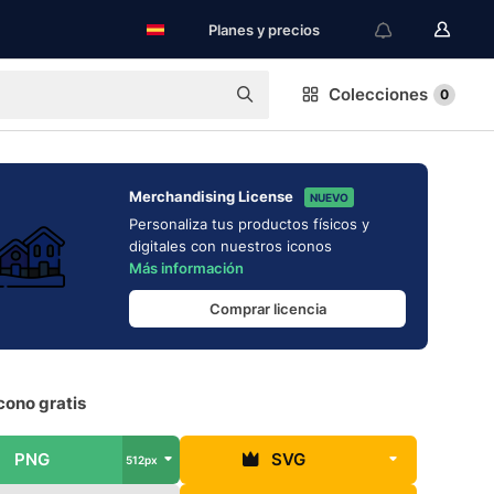
Planes y precios
Colecciones
0
Merchandising License
NUEVO
Personaliza tus productos físicos y
digitales con nuestros iconos
Más información
Comprar licencia
cono gratis
PNG
SVG
512px