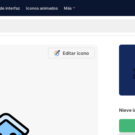
de interfaz
Iconos animados
Más
Editar icono
Nieve i