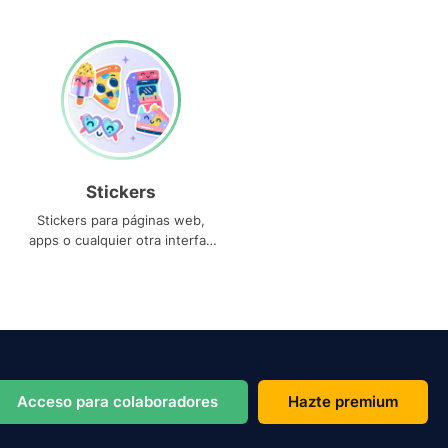
Stickers
Stickers para páginas web,
apps o cualquier otra interfaz
que necesites
Acceso para colaboradores
Hazte premium