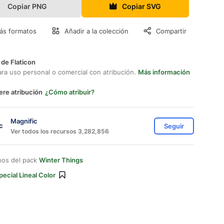
Copiar PNG
Copiar SVG
ás formatos
Añadir a la colección
Compartir
 de Flaticon
ara uso personal o comercial con atribución.
Más información
ere atribución
¿Cómo atribuir?
Magnific
Seguir
Ver todos los recursos 3,282,856
nos del pack
Winter Things
pecial Lineal Color