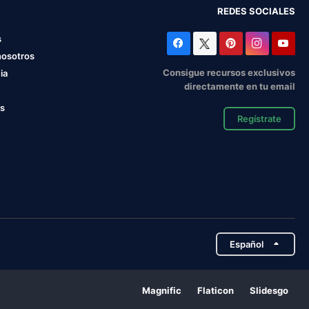
REDES SOCIALES
s
nosotros
Consigue recursos exclusivos
ia
directamente en tu email
os
Regístrate
Español
Magnific
Flaticon
Slidesgo