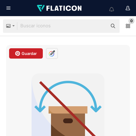
0
Guardar