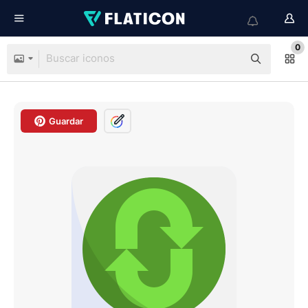
0
Guardar