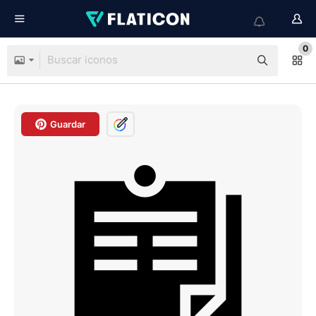
0
Guardar