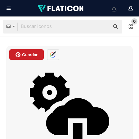
0
Guardar