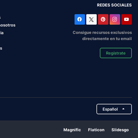
REDES SOCIALES
s
nosotros
Consigue recursos exclusivos
ia
directamente en tu email
os
Regístrate
Español
Magnific
Flaticon
Slidesgo