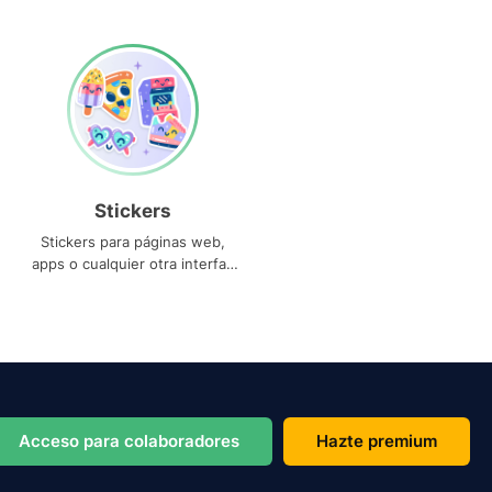
Stickers
Stickers para páginas web,
apps o cualquier otra interfaz
que necesites
Acceso para colaboradores
Hazte premium