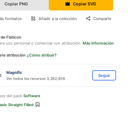
Copiar PNG
Copiar SVG
ás formatos
Añadir a la colección
Compartir
 de Flaticon
ara uso personal o comercial con atribución.
Más información
ere atribución
¿Cómo atribuir?
Magnific
Seguir
Ver todos los recursos 3,282,856
nos del pack
Software
asic Straight Filled