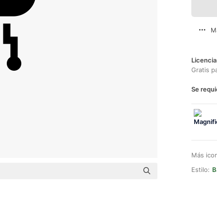
M
Licencia
Gratis p
Se requi
Más ico
Estilo:
B